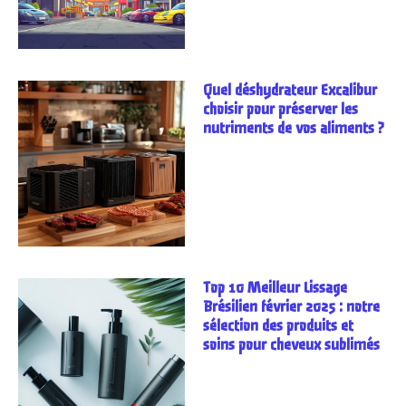
Quel déshydrateur Excalibur
choisir pour préserver les
nutriments de vos aliments ?
Top 10 Meilleur Lissage
Brésilien février 2025 : notre
sélection des produits et
soins pour cheveux sublimés