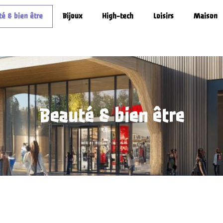
é & bien être
Bijoux
High-tech
Loisirs
Maison
Beauté & bien être