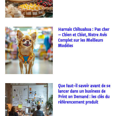
Harnais Chihuahua : Pas cher
– Chien et Chiot, Notre Avis
Complet sur les Meilleurs
Modèles
Que faut-il savoir avant de se
lancer dans un business de
Print on Demand : les clés du
référencement produit